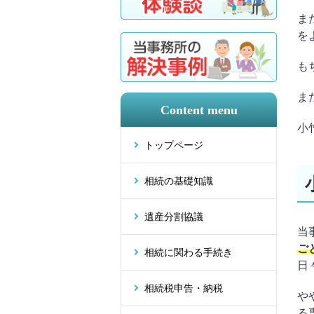
ま
を
も
ま
Content menu
小
トップページ
相続の基礎知識
遺産分割協議
当
ご
相続に関わる手続き
日
相続税申告・納税
や
る