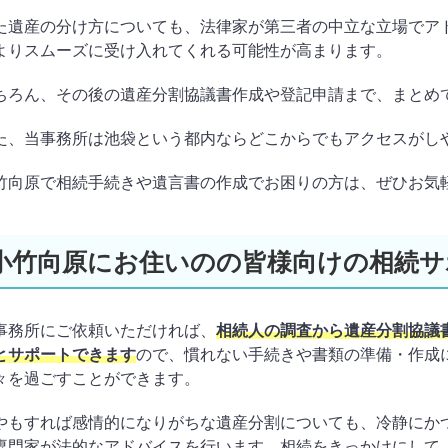
た遺産の分け方についても、法律家が第三者の中立な立場でア
よりスムーズに受け入れてくれる可能性が高まります。
ちろん、その後の遺産分割協議書作成や登記申請まで、まとめ
た、当事務所は池袋という都内ならどこからでもアクセスがし
竹向原で相続手続きや遺言書の作成でお困りの方は、ぜひお気
小竹向原にお住いのの皆様向けの相続サ
事務所にご依頼いただければ、
相続人の調査から遺産分割協議
とサポートできます
ので、慣れない手続きや書類の準備・作成
々を過ごすことができます。
やもすれば感情的になりがちな遺産分割についても、冷静にか
専門家が法的なアドバイスを行います。相続をきっかけにして