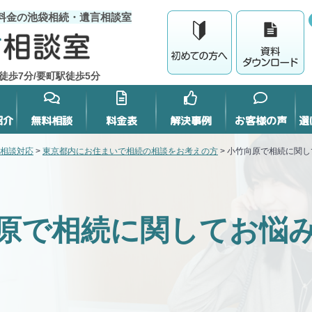
料金の池袋相続・遺言相談室
徒歩7分/要町駅徒歩5分
紹介
無料相談
料金表
解決事例
お客様の声
選
相談対応
>
東京都内にお住まいで相続の相談をお考えの方
>
小竹向原で相続に関し
原で相続に関してお悩