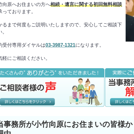
竹向原へお住まいの方へ
相続・遺言に関する初回無料相談
承っております。
かるまで何度もご説明いたしますので、安心してご相談下
い。
約受付専用ダイヤルは
03-3987-1321
になります。
気軽にご相談ください。
当事務所が小竹向原にお住まいの皆様か
理由