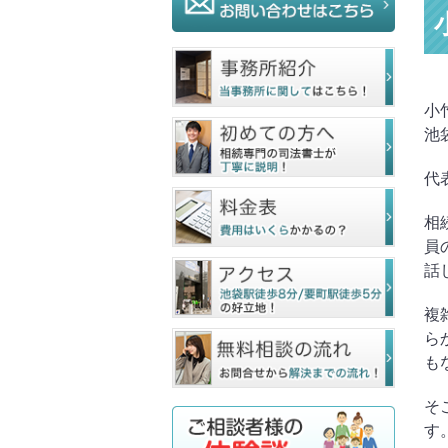
小
池
代
相
員
話
複
ら
も
そ
す