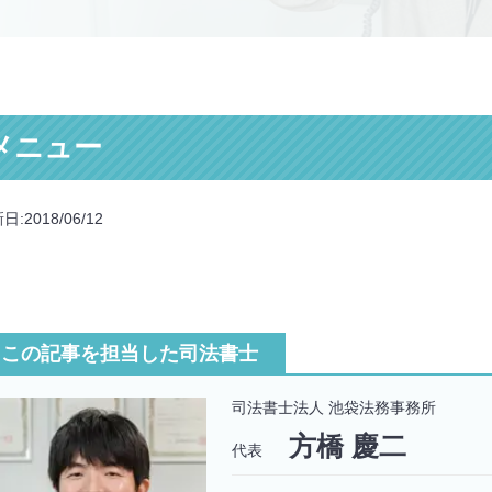
メニュー
日:2018/06/12
この記事を担当した司法書士
司法書士法人 池袋法務事務所
方橋 慶二
代表