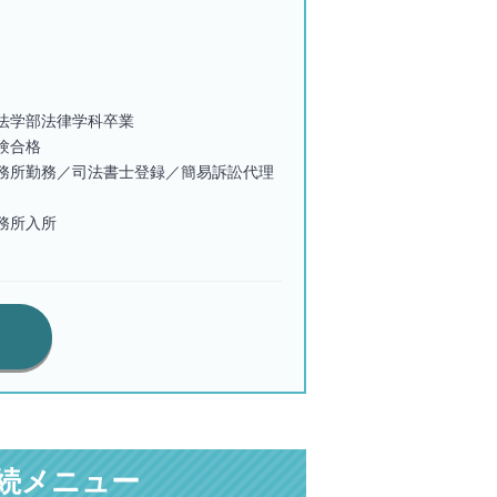
法学部法律学科卒業
験合格
務所勤務／司法書士登録／簡易訴訟代理
務所入所
続メニュー