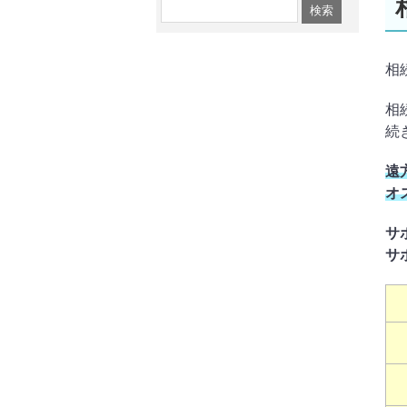
相
相
続
遠
オ
サ
サ