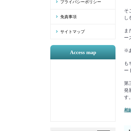
プライバシーポリシー
そ
免責事項
し
ま
サイトマップ
ー
※
Access map
も
ー
第
発
す
相