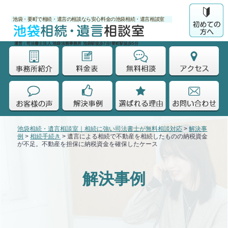
池袋・要町で相続・遺言の相談なら安心料金の池袋相続・遺言相談室
運営：司法書士法人 池袋法務事務所 池袋駅徒歩7分/要町駅徒歩5分
池袋相続・遺言相談室｜相続に強い司法書士が無料相談対応
>
解決事
例
>
相続手続き
>
遺言による相続で不動産を相続したものの納税資金
が不足。不動産を担保に納税資金を確保したケース
解決事例